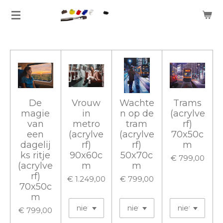
Ga
direct
naar
de
hoofdinhoud
De
Vrouw
Wachte
Trams
magie
in
n op de
(acrylve
van
metro
tram
rf)
een
(acrylve
(acrylve
70x50c
dagelij
rf)
rf)
m
ks ritje
90x60c
50x70c
€ 799,00
(acrylve
m
m
rf)
€ 1.249,00
€ 799,00
70x50c
m
€ 799,00