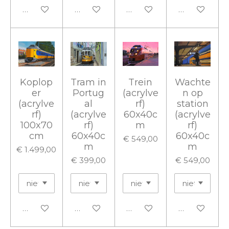
In winkelwagen
In winkelwagen
In winkelwagen
In winkelwa
Koplop
Tram in
Trein
Wachte
er
Portug
(acrylve
n op
(acrylve
al
rf)
station
rf)
(acrylve
60x40c
(acrylve
100x70
rf)
m
rf)
cm
60x40c
60x40c
€ 549,00
m
m
€ 1.499,00
€ 399,00
€ 549,00
In winkelwagen
In winkelwagen
In winkelwagen
In winkelwa