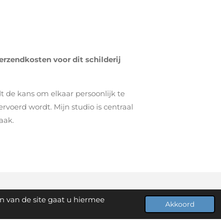
erzendkosten voor dit schilderij
t de kans om elkaar persoonlijk te
ervoerd wordt. Mijn studio is centraal
aak.
n van de site gaat u hiermee
Powered by
JouwWeb
Akkoord