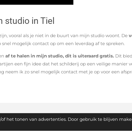
 studio in Tiel
jn, vooral als je niet in de buurt van mijn studio woont. De
v
o snel mogelijk contact op om een leverdag af te spreken.
jen
af te halen in mijn studio, dit is uiteraard gratis.
Dit bied
tijen een fijn idee dat het schilderij op een veilige manier v
ing neem ik zo snel mogelijk contact met je op voor een afspr
of het tonen van advertenties. Door gebruik te blijven make