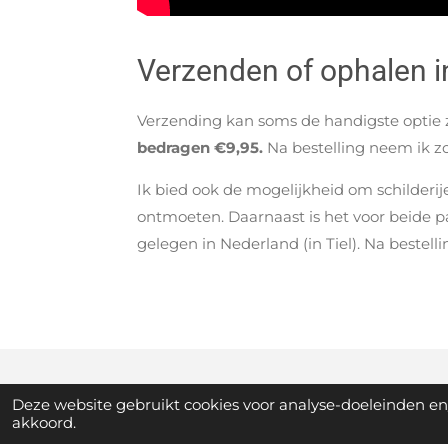
Verzenden of ophalen in
Verzending kan soms de handigste optie zi
bedragen €9,95.
Na bestelling neem ik z
Ik bied ook de mogelijkheid om schilderi
ontmoeten. Daarnaast is het voor beide par
gelegen in Nederland (in Tiel). Na bestell
Deze website gebruikt cookies voor analyse-doeleinden en/
© 2023 - 2026 Toon Nagtegaal
akkoord.