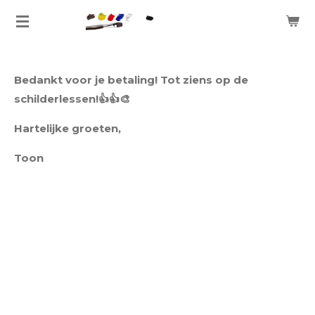
Ga
direct
naar
de
Bedankt voor je betaling! Tot ziens op de
hoofdinhoud
schilderlessen!👍👍🎨
Hartelijke groeten,
Toon