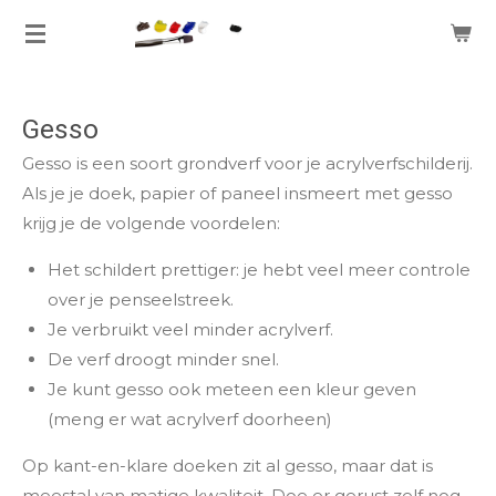
Ga
direct
naar
de
Gesso
hoofdinhoud
Gesso is een soort grondverf voor je acrylverfschilderij.
Als je je doek, papier of paneel insmeert met gesso
krijg je de volgende voordelen:
Het schildert prettiger: je hebt veel meer controle
over je penseelstreek.
Je verbruikt veel minder acrylverf.
De verf droogt minder snel.
Je kunt gesso ook meteen een kleur geven
(meng er wat acrylverf doorheen)
Op kant-en-klare doeken zit al gesso, maar dat is
meestal van matige kwaliteit. Doe er gerust zelf nog